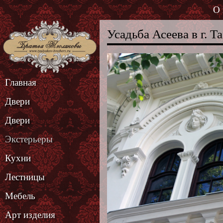
О 
Усадьба Асеева в г. Т
Главная
Двери
Двери
Экстерьеры
Кухни
Лестницы
Мебель
Арт изделия