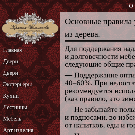
О 
Основные правила 
из дерева.
Для поддержания над
Главная
и долговечности меб
Двери
следующие общие пр
Двери
— Поддержание опти
40–60%. При недоста
Экстерьеры
рекомендуется испол
Кухни
(как правило, это зим
Лестницы
— Не забывайте поль
и подносами, во избе
Мебель
от напитков, еды и г
Арт изделия