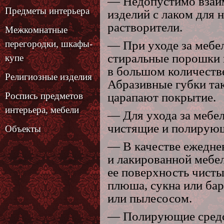
— Недопустимо взаи
Предметы интерьера
изделий с лаком для 
растворители.
Межкомнатные
перегородки, шкафы-
— При уходе за мебел
стиральные порошки 
купе
в большом количестве
Религиозные изделия
Абразивные губки та
Роспись предметов
царапают покрытие.
интерьера, мебели
— Для ухода за мебе
чистящие и полирующ
Объекты
— В качестве ежедне
и лакированной мебе
ее поверхность чист
плюша, сукна или бар
или пылесосом.
— Полирующие средс